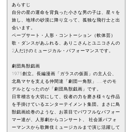
あらすじ
自分の星の運命を背負った小さな男の子は、星々を
旅し、地球の砂漠に降り立って、孤独な飛行士と出
会います。
ペープサート・人形・コントーション（軟体芸）
歌・ダンスがあふれる、ありこさんとユニコさんの
2人だけのミュージカル・パフォーマンスです。
劇団鳥獣戯画
1975創立。長編漫画「ガラスの仮面」の主人公、
北島マヤを支える仲間達「劇団一角獣」……そのモ
デルとなったのが「劇団鳥獣戯画」です。
日常稽古を大切にして、役者の力を磨き様々な作品
を手掛けているエンターテイメント集団。まさに鳥
獣戯画絵巻のような、お茶目でパワフルなパフォー
マー達が、人形劇からコンサート、 社会派パフォ
ーマンスから歌舞伎ミュージカルまで演じ活躍して