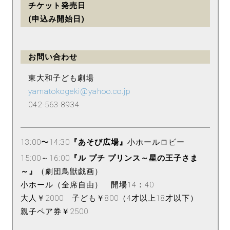
チケット発売日
(申込み開始日)
お問い合わせ
東大和子ども劇場
yamatokogeki@yahoo.co.jp
042-563-8934
13:00〜14:30
『あそび広場』
小ホールロビー
15:00～16:00
『ル プチ プリンス～星の王子さま
～』
（劇団鳥獣戯画）
小ホール（全席自由） 開場14：40
大人￥2000 子ども￥800（4才以上18才以下）
親子ペア券￥2500