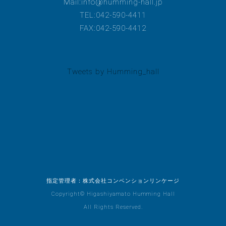
Mail:info@humming-hall.jp
TEL:042-590-4411
FAX:042-590-4412
Tweets by Humming_hall
指定管理者：
株式会社コンベンションリンケージ
Copyright© Higashiyamato Humming Hall
All Rights Reserved.