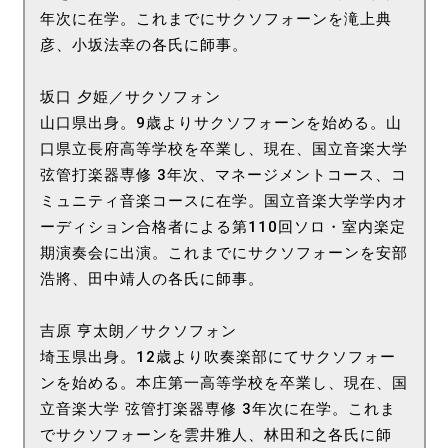
年次に在学。これまでにサクソフォーンを滝上典
彦、小坂法幸の各氏に師事。
坂口 夕姫／サクソフォン
山口県出身。9歳よりサクソフォーンを始める。山
口県立長府高等学校を卒業し、現在、国立音楽大学
弦管打楽器専修 3年次、マネージメントコース、コ
ミュニティ音楽コースに在学。国立音楽大学学内オ
ーディション合格者による第110回ソロ・室内楽定
期演奏会に出演。これまでにサクソフォーンを安部
浩將、田中靖人の各氏に師事。
吉原 亨太朗／サクソフォン
埼玉県出身。12歳より吹奏楽部にてサクソフォー
ンを始める。本庄第一高等学校を卒業し、現在、国
立音楽大学 弦管打楽器専修 3年次に在学。これま
でサクソフォーンを雲井雅人、林田和之各氏に師