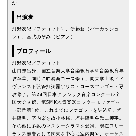
か
出演者
河野友紀（ファゴット）、伊藤碧（パーカッショ
ン）、宮武のぞみ（ピアノ）
プロフィール
河野友紀／ファゴット
山口県出身。国立音楽大学音楽教育学科音楽教育専
攻卒業。同時に吹奏楽コース修了。同大学上級アド
ヴァンスト弦管打楽器ソリストコースファゴット専
攻修了。第28回日本クラシック音楽コンクール全
国大会入選。第5回K木管楽器コンクールファゴッ
ト部門第1位。これまでにファゴットを馬込勇、坪
井隆明、室内楽を故小林裕、坪井隆明各氏に師事。
その他に多数のマスタークラスを受講。現在フリー
ランス奏者として関東を中心に室内楽や、オーケス