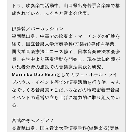
トラ、吹奏楽で活動中。山口県出身若手音楽家で構
成されている、ふるさと音楽会代表。
伊藤碧／パーカッション
福岡県出身。中高での吹奏楽・マーチングの経験を
経て、国立音楽大学演奏学科(打楽器)専修を卒業。
同大学音楽療法士コース修了。日本音楽療法学会会
員。在学中より演奏活動を開始し、現在は知的障が
い児者分野の施設での音楽療法実践と研究、
Marimba Duo Reonとしてカフェ・ホテル・ライ
ブハウス・イベント等での演奏活動を行う傍、みん
なでつくる音楽祭inこだいらなどの地域密着型音楽
イベントの運営や立ち上げに精力的に取り組んでい
る。
宮武のぞみ／ピアノ
長野県出身。国立音楽大学演奏学科(鍵盤楽器)専修