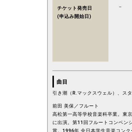
－
チケット発売日
(申込み開始日)
曲目
引き潮（R.マックスウェル）、ス
前田 美保／フルート
高松第一高等学校音楽科卒業。東
に出演。第11回フルートコンベン
賞。1996年 全日本学生音楽コン