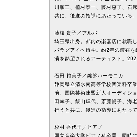
川順三、植村泰一、藤村恵子、石床
共に、後進の指導にあたっている
藤枝 貴子／アルパ
埼玉県出身。都内の楽器店に就職し
パラグアイへ留学。約2年の滞在
演を熱望されるアーティスト。20
石田 裕美子／鍵盤ハーモニカ
静岡県立清水南高等学校音楽科卒
演。国際芸術連盟新人オーディシ
田幸子、飯山輝代、斎藤暢子、海
行うと共に、後進の指導にあたっ
杉村 香代子／ピアノ
国立音楽大学ピアノ科卒業。同時に