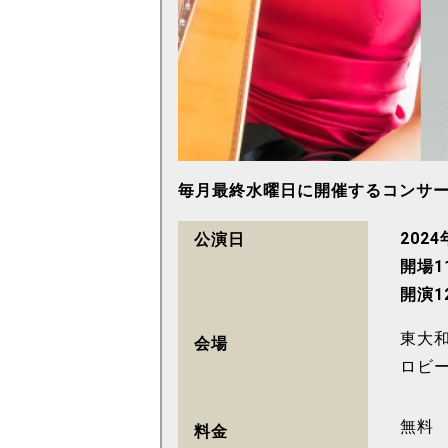
毎月最終水曜日に開催するコンサ
202
公演日
開場11
開演12
東大
会場
ロビ
無料
料金