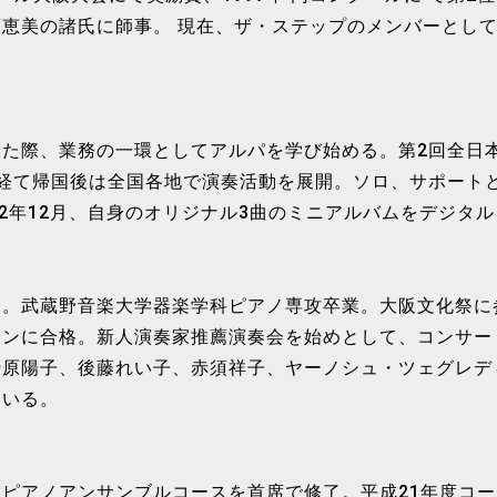
恵美の諸氏に師事。 現在、ザ・ステップのメンバーとして
。
た際、業務の一環としてアルパを学び始める。第2回全日
を経て帰国後は全国各地で演奏活動を展開。ソロ、サポート
22年12月、自身のオリジナル3曲のミニアルバムをデジタ
業。武蔵野音楽大学器楽学科ピアノ専攻卒業。大阪文化祭に
ョンに合格。新人演奏家推薦演奏会を始めとして、コンサー
老原陽子、後藤れい子、赤須祥子、ヤーノシュ・ツェグレデ
ている。
ピアノアンサンブルコースを首席で修了。平成21年度コース