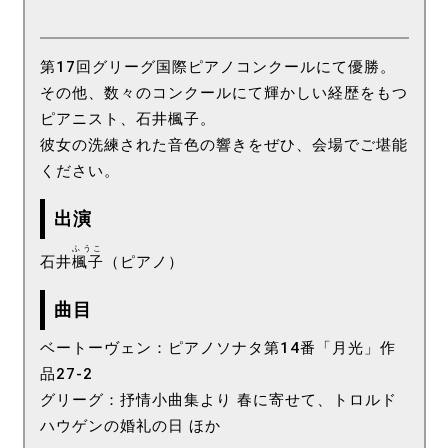
第17回グリーグ国際ピアノコンクールにて優勝。
その他、数々のコンクールにて輝かしい経歴をもつ
ピアニスト、石井楓子。
彼女の洗練された音色の響きをぜひ、会場でご堪能
ください。
出演
ふうこ
石井
楓子
（ピアノ）
曲目
ベートーヴェン：ピアノソナタ第14番「月光」作
品27-2
グリーグ：抒情小曲集より 春に寄せて、トロルド
ハウゲンの婚礼の日 ほか