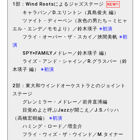
1部：Wind Rootsによるジャズステージ
NEW!!
キャラバン／D.エリントン（真島俊夫 編）
ツァイト・ディーベン（灰色の男たち～ミヒャ
エル・エンデ／モモより）／鈴木瑛子
※初演
フライ・オーバー・ザ・スカイ／挾間美帆
※初
演
SPY×FAMILYメドレー／鈴木瑛子 編）
ライズ・アンド・シャイン／R.グラスパー（鈴
木瑛子 編）
※初演
2部：東大和ウインドオーケストラとのジョイント
ステージ
グレンミラー・メドレー／岩井直溥編
目覚めよと呼ぶJazzが聞こえ／J.S.バッハ
（高橋宏樹編）
※初演
ハミング・ロード／増圭介
フライ・ウィズ・ザ・ウインド／M.タイナー