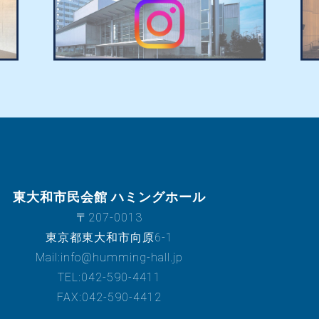
東大和市民会館 ハミングホール
〒207-0013
東京都東大和市向原6-1
Mail:info@humming-hall.jp
TEL:042-590-4411
FAX:042-590-4412