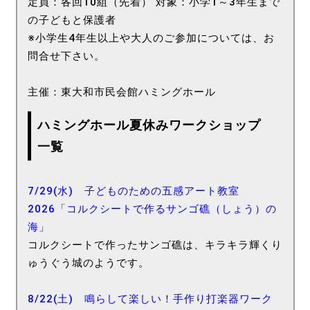
定員：各回10組（先着） 対象：小学1～3年生まで
の子どもと保護者
※小学生4年生以上や大人のご参加については、お
問合せ下さい。
主催：東大和市民会館ハミングホール
ハミングホール夏休みワークショップ
一覧
7/29(水) 子どものための五感アート教室
2026「コルクシートで作るサンゴ礁（しょう）の
海」
コルクシートで作ったサンゴ礁は、キラキラ輝くり
ゅうぐう城のようです。
8/22(土) 鳴らして楽しい！手作り打楽器ワーク