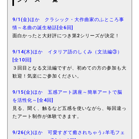
9/1(金)ほか クラシック・大作曲家のふところ事
情～名曲の誕生秘話[全6回]
面白かったと大好評につき第2シリーズが決定！
9/14(木)ほか イタリア語のしくみ（文法編③）
[全10回]
３回目となる文法編ですが、初めての方の参加も大
歓迎！気楽にご参加ください。
9/15(金)ほか 五感アート講座～簡単アートで脳
を活性化～[全4回]
見る、聞く、触るなど五感を使いながら、毎回違っ
たアート制作が体験できます。
9/26(火)ほか 可愛すぎて癒されちゃう♪羊毛フェ