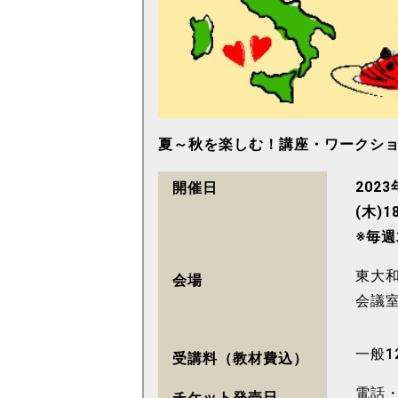
夏～秋を楽しむ！講座・ワークシ
202
開催日
(木)1
※毎
東大
会場
会議
一般1
受講料（教材費込）
電話
チケット発売日