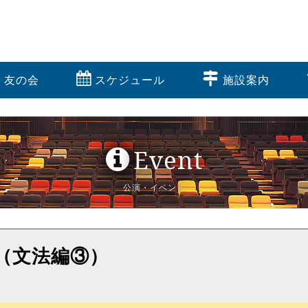
友の会
スケジュール
施設案内
Event
公演・イベント
（文法編③）