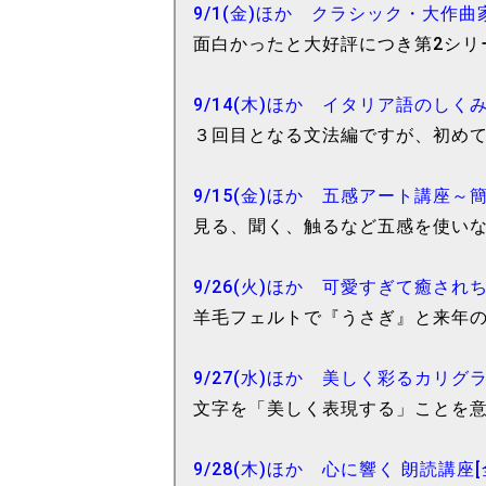
9/1(金)ほか クラシック・大作
面白かったと大好評につき第2シリ
9/14(木)ほか イタリア語のしくみ
３回目となる文法編ですが、初め
9/15(金)ほか 五感アート講座～
見る、聞く、触るなど五感を使い
9/26(火)ほか 可愛すぎて癒され
羊毛フェルトで『うさぎ』と来年の
9/27(水)ほか 美しく彩るカリグ
文字を「美しく表現する」ことを
9/28(木)ほか 心に響く 朗読講座[