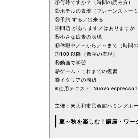
①何時ですか？（時間の読み方）
②ホテルの表現（ブレーンストー
③予約 する／出来る
④問題 があります／はありますか
⑤小さな広告の表現
⑥休暇中／～から／～まで（時間
⑦100 以降（数字の表現）
⑧動画で学習
⑨ゲーム・これまでの復習
⑩イタリアの周辺
※使用テキスト: Nuovo espresso1
主催：東大和市民会館ハミングホ
夏～秋を楽しむ！講座・ワー