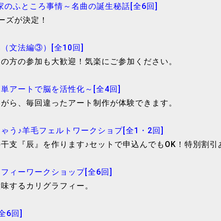
曲家のふところ事情～名曲の誕生秘話[全6回]
ーズが決定！
（文法編③）[全10回]
ての方の参加も大歓迎！気楽にご参加ください。
簡単アートで脳を活性化～[全4回]
ながら、毎回違ったアート制作が体験できます。
ちゃう♪羊毛フェルトワークショプ[全1・2回]
干支『辰』を作ります♪セットで申込んでもOK！特別割引
ラフィーワークショップ[全6回]
意味するカリグラフィー。
全6回]