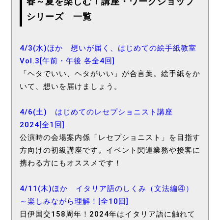
春～夏を楽しむ！講座・ワークショップ
シリーズ 一覧
4/3(水)ほか 想いが届く、はじめての絵手紙教室
Vol.3[午前・午後 各全4回]
「ヘタでいい、ヘタがいい」が合言葉。絵手紙をか
いて、想いを届けましょう。
4/6(土) はじめてのレセプショニスト講座
2024[全1回]
公演時の会場案内係「レセプショニスト」を目指す
方向けの初級講座です。イベント関連業務や接客に
携わる方にもオススメです！
4/11(木)ほか イタリア語のしくみ（文法編④）
～楽しみながら理解！[全10回]
日伊国交158周年！2024年はイタリア語に触れて